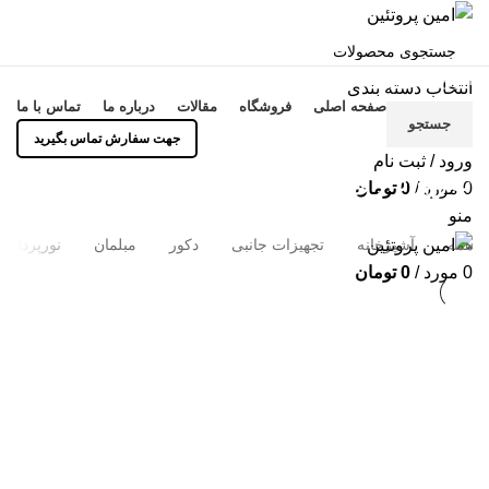
انواع محصولات
انتخاب دسته بندی
صفحه اصلی
فروشگاه
مقالات
درباره ما
تماس با ما
جستجو
جهت سفارش تماس بگیرید
ورود / ثبت نام
نورپردازی
0
مورد
/
0
تومان
منو
همه
آشپزخانه
تجهیزات جانبی
دکور
مبلمان
نورپردازی
0
مورد
/
0
تومان
نورپردازی
صندلی شیک در چیدمان منزل