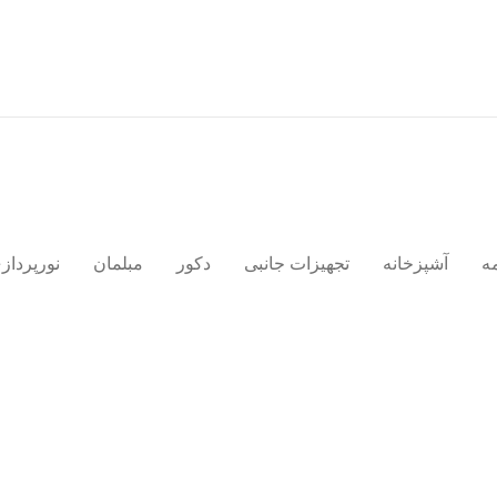
ف
ه
آشپزخانه
تجهیزات جانبی
دکور
مبلمان
نورپرداز
مبلمان
صندلی های قو شکل
نورپردازی